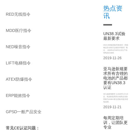
热点资
RED无线指令
讯
MDD医疗指令
UN38.3试验
最新要求
2019-2020版国际民航组织《危险
NED噪音指令
物品安全航空运输技术细则》规
定， 2003年6月30日以后生产的
锂电池芯或锂..
2019-11-26
LIFT电梯指令
亚马逊新规要
求所有含锂的
电池的产品都
ATEX防爆指令
要有UN38.3
认证
亚马逊新规要求 从2020年1月1日
ERP能效指令
起，电池制造商和分销商必须按
照称为UN38.3联合国标准提供锂
电池测..
2019-11-21
GPSD一般产品安全
每周定期培
训，让团队更
专业
常见CE认证问题：