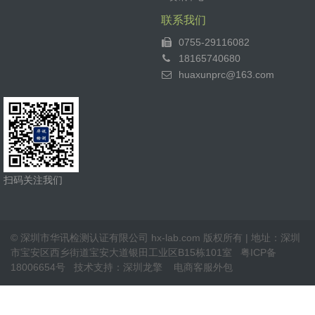
联系我们
0755-29116082
18165740680
huaxunprc@163.com
扫码关注我们
© 深圳市华讯检测认证有限公司 hx-lab.com 版权所有 | 地址：深圳
市宝安区西乡街道宝安大道银田工业区B15栋101室
粤ICP备
18006654号
技术支持：
深圳龙擎
电商客服外包