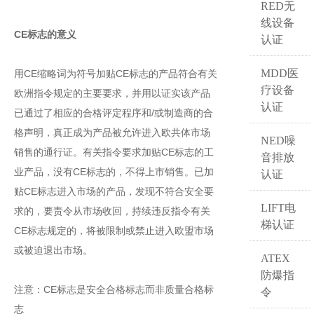
RED无
线设备
CE标志的意义
认证
MDD医
用CE缩略词为符号加贴CE标志的产品符合有关
疗设备
欧洲指令规定的主要要求，并用以证实该产品
认证
已通过了相应的合格评定程序和/或制造商的合
格声明，真正成为产品被允许进入欧共体市场
NED噪
销售的通行证。有关指令要求加贴CE标志的工
音排放
业产品，没有CE标志的，不得上市销售。已加
认证
贴CE标志进入市场的产品，发现不符合安全要
LIFT电
求的，要责令从市场收回，持续违反指令有关
梯认证
CE标志规定的，将被限制或禁止进入欧盟市场
或被迫退出市场。
ATEX
防爆指
注意：CE标志是安全合格标志而非质量合格标
令
志