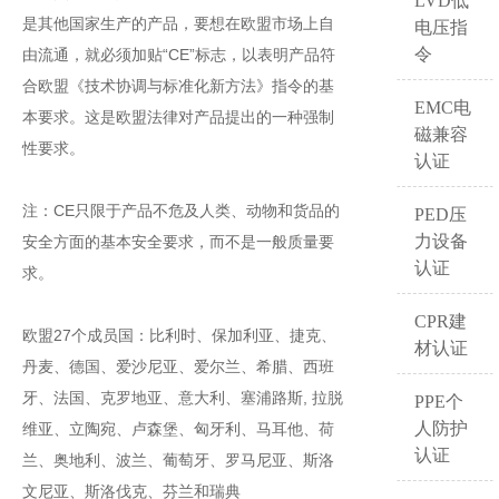
LVD低
是其他国家生产的产品，要想在欧盟市场上自
电压指
令
由流通，就必须加贴“CE”标志，以表明产品符
合欧盟《技术协调与标准化新方法》指令的基
EMC电
本要求。这是欧盟法律对产品提出的一种强制
磁兼容
性要求。
认证
注：CE只限于产品不危及人类、动物和货品的
PED压
力设备
安全方面的基本安全要求，而不是一般质量要
认证
求。
CPR建
欧盟27个成员国：比利时、保加利亚、捷克、
材认证
丹麦、德国、爱沙尼亚、爱尔兰、希腊、西班
牙、法国、克罗地亚、意大利、塞浦路斯, 拉脱
PPE个
人防护
维亚、立陶宛、卢森堡、匈牙利、马耳他、荷
认证
兰、奥地利、波兰、葡萄牙、罗马尼亚、斯洛
文尼亚、斯洛伐克、芬兰和瑞典