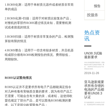
1.ROHS
化测：适用于单材质元器件或者材质非常简
报告
单的成品
按服务
2.ROHS
化测
+
扫描：适用于对材质比较复杂产品，
对整机的零部件
ROHS
通过情况未知，需要整机测
试或者摸底的情况
热点资
3.ROHS
扫描：适用于材质非常复杂的产品，检测预
讯
算较有限的情况
4.ROHS
整合：适用于一些含有较多材质，并且机器
UN38.3试验
组成部分都有
ROHS
检测报告的情况。费用较低，
最新要求
周期较快。
2019-2020版国际民航组织《危险
物品安全航空运输技术细则》规
定， 2003年6月30日以后生产的
锂电池芯或锂..
2019-11-26
ROHS
认证豁免情况
亚马逊新规要
求所有含锂的
ROHS
认证并不是要求所有电子产品都能满足指令
电池的产品都
对几种有毒有害物质含量的要求，因为有些产品工
要有UN38.3
艺需要，可能会含有大量的汞，或者铅，这使得欧
认证
盟也规定了部分产品，是可以豁免
ROHS
检测的要
亚马逊新规要求 从2020年1月1日
求。以下是部分欧盟豁免产品：
起，电池制造商和分销商必须按