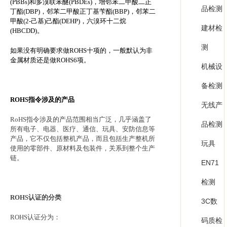
(PBBs)
和多溴联苯醚
(PBDEs)
，增邻苯二甲酸二正
品检测
丁酯
(DBP)
，邻苯二甲酸正丁基苄酯
(BBP)
，邻苯二
甲酸
(2-
己基
)
己酯
(DEHP)
，六溴环十二烷
建材检
(HBCDD)
。
测
如果没有明确要求做
ROHS
十项的，一般默认为非
金属材质还是做
ROHS6
项。
机械设
备检测
ROHS
指令涉及的产品
无线产
RoHS
指令涉及的产品范围相当广泛，几乎涵盖了
品检测
所有电子、电器、医疗、通信、玩具、安防信息等
产品，它不仅包括整机产品，而且包括生产整机所
玩具
使用的零部件、原材料及包装件，关系到整个生产
链。
EN71
检测
ROHS
认证的分类
3C数
ROHS
认证分为：
码质检