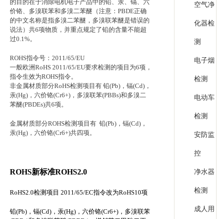
的目的在于消除电机电子产品中的铅、汞、镉、六
空气净
价铬、多溴联苯和多溴二苯醚（注意：
PBDE
正确
的中文名称是指多溴二苯醚，多溴联苯醚是错误的
化器检
说法）共
6
项物质，并重点规定了铅的含量不能超
过
0.1%
。
测
ROHS
指令号：
2011/65/EU
电子烟
一般欧洲
RoHS 2011/65/EU
要求检测的项目为
6
项，
指令生效为
ROHS
指令。
检测
非金属材质部分
RoHS
检测项目有
铅
(Pb)
，镉
(Cd)
，
汞
(Hg)
，六价铬
(Cr6+)
，多溴联苯
(PBBs)
和多溴二
电动车
苯醚
(PBDEs)
共
6
项。
检测
金属材质部分
ROHS
检测项目有
铅
(Pb)
，镉
(Cd)
，
汞
(Hg)
，六价铬
(Cr6+)
共四项。
安防监
控
ROHS
新标准
ROHS2.0
净水器
检测
RoHS2.0
检测项目
2011/65/EC
指令改为
RoHS10
项
成人用
铅
(Pb)
，镉
(Cd)
，汞
(Hg)
，六价铬
(Cr6+)
，多溴联苯