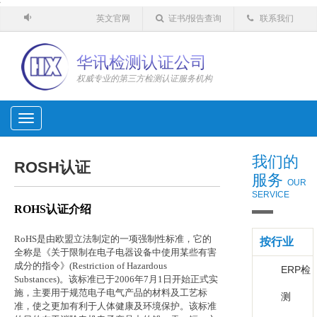
'
英文官网
证书/报告查询
联系我们
华讯检测认证公司
权威专业的第三方检测认证服务机构
Toggle
navigation
我们的
ROSH认证
服务
OUR
SERVICE
ROHS
认证介绍
RoHS
是由欧盟立法制定的一项强制性标准，它的
按行业
全称是《关于限制在电子电器设备中使用某些有害
成分的指令》
(Restriction of Hazardous
ERP检
Substances)
。该标准已于
2006
年
7
月
1
日开始正式实
施，主要用于规范电子电气产品的材料及工艺标
测
准，使之更加有利于人体健康及环境保护。该标准