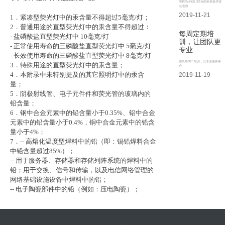
照称为UN38.3联合国标准提供锂
电池测..
2019-11-21
1
．紧凑型荧光灯中的汞含量不得超过
5
毫克
/
灯；
2
．普通用途的直型荧光灯中的汞含量不得超过：
每周定期培
-
盐磷酸盐直型荧光灯中
10
毫克
/
灯
训，让团队更
-
正常使用寿命的三磷酸盐直型荧光灯中
5
毫克
/
灯
专业
-
长效使用寿命的三磷酸盐直型荧光灯中
8
毫克
/
灯
团队每周二培训，以专业服务客
3
．特殊用途的直型荧光灯中的汞含量；
户
4
．本附录中未特别提及的其它照明灯中的汞含
2019-11-19
量；
5
．阴极射线管、电子元件件和荧光管的玻璃内的
铅含量；
6
．钢中合金元素中的铅含量小于
0.35%
、铝中合金
元素中的铅含量小于
0.4%
，铜中合金元素中的铅含
量小于
4%
；
7
．
--
高熔化温度型焊料中的铅（即：锡铅焊料合金
中铅含量超过
85%
）；
--
用于服务器、存储器和存储列阵系统的焊料中的
铅；用于交换、信号和传输，以及电信网络管理的
网络基础设施设备中焊料中的铅；
--
电子陶瓷部件中的铅（例如：压电陶瓷）；