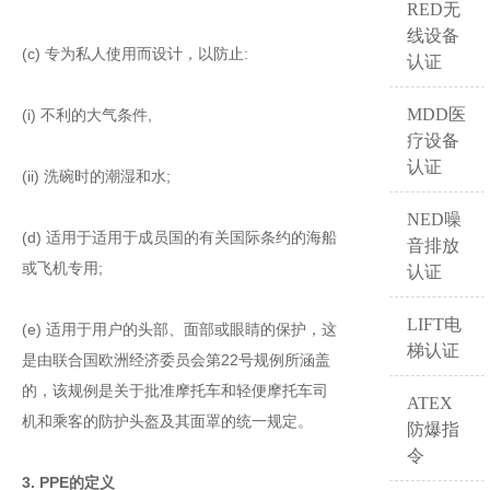
RED无
线设备
(c) 专为私人使用而设计，以防止:
认证
MDD医
(i) 不利的大气条件,
疗设备
认证
(ii) 洗碗时的潮湿和水;
NED噪
(d) 适用于适用于成员国的有关国际条约的海船
音排放
或飞机专用;
认证
LIFT电
(e) 适用于用户的头部、面部或眼睛的保护，这
梯认证
是由联合国欧洲经济委员会第22号规例所涵盖
的，该规例是关于批准摩托车和轻便摩托车司
ATEX
机和乘客的防护头盔及其面罩的统一规定。
防爆指
令
3. PPE的定义