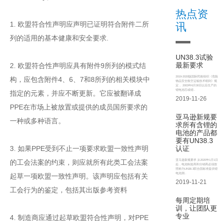
热点资
1. 欧盟符合性声明应声明已证明符合附件二所
讯
列的适用的基本健康和安全要求.
UN38.3试验
最新要求
2. 欧盟符合性声明应具有附件9所列的模式结
2019-2020版国际民航组织《危险
构，应包含附件4、6、7和8所列的相关模块中
物品安全航空运输技术细则》规
定， 2003年6月30日以后生产的
锂电池芯或锂..
指定的元素，并应不断更新。它应被翻译成
2019-11-26
PPE在市场上被放置或提供的成员国所要求的
亚马逊新规要
一种或多种语言。
求所有含锂的
电池的产品都
要有UN38.3
3. 如果PPE受到不止一项要求欧盟一致性声明
认证
亚马逊新规要求 从2020年1月1日
的工会法案的约束，则应就所有此类工会法案
起，电池制造商和分销商必须按
照称为UN38.3联合国标准提供锂
电池测..
起草一项欧盟一致性声明。该声明应包括有关
2019-11-21
工会行为的鉴定，包括其出版参考资料
每周定期培
训，让团队更
专业
4. 制造商应通过起草欧盟符合性声明，对PPE