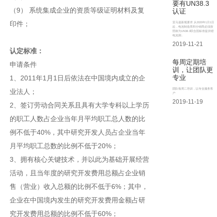
要有UN38.3
（9） 系统集成企业的资质等级证明材料及复
认证
印件；
亚马逊新规要求 从2020年1月1日
起，电池制造商和分销商必须按
照称为UN38.3联合国标准提供锂
电池测..
2019-11-21
认定标准：
每周定期培
申请条件
训，让团队更
专业
1、2011年1月1日后依法在中国境内成立的企
团队每周二培训，以专业服务客
业法人；
户
2019-11-19
2、签订劳动合同关系且具有大学专科以上学历
的职工人数占企业当年月平均职工总人数的比
例不低于40%，其中研究开发人员占企业当年
月平均职工总数的比例不低于20%；
3、拥有核心关键技术，并以此为基础开展经营
活动，且当年度的研究开发费用总额占企业销
售（营业）收入总额的比例不低于6%；其中，
企业在中国境内发生的研究开发费用金额占研
究开发费用总额的比例不低于60%；