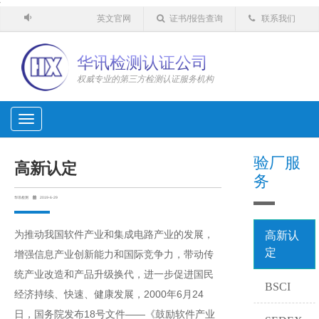
'
英文官网
证书/报告查询
联系我们
华讯检测认证公司
权威专业的第三方检测认证服务机构
Toggle
navigation
验厂服
高新认定
务
华讯检测
2019-6-29
为推动我国软件产业和集成电路产业的发展，
高新认
定
增强信息产业创新能力和国际竞争力，带动传
统产业改造和产品升级换代，进一步促进国民
BSCI
经济持续、快速、健康发展，2000年6月24
日，国务院发布18号文件――《鼓励软件产业