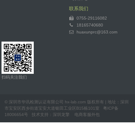
联系我们
0755-29116082
18165740680
huaxunprc@163.com
扫码关注我们
© 深圳市华讯检测认证有限公司 hx-lab.com 版权所有 | 地址：深圳
市宝安区西乡街道宝安大道银田工业区B15栋101室
粤ICP备
18006654号
技术支持：
深圳龙擎
电商客服外包