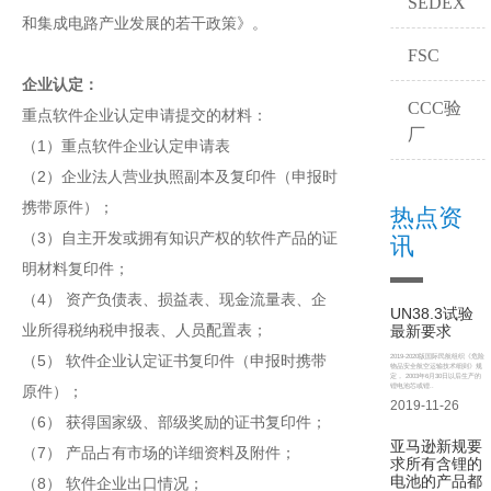
SEDEX
和集成电路产业发展的若干政策》。
FSC
企业认定：
CCC验
重点软件企业认定申请提交的材料：
厂
（1）重点软件企业认定申请表
（2）企业法人营业执照副本及复印件（申报时
携带原件）；
热点资
（3）自主开发或拥有知识产权的软件产品的证
讯
明材料复印件；
（4） 资产负债表、损益表、现金流量表、企
UN38.3试验
业所得税纳税申报表、人员配置表；
最新要求
（5） 软件企业认定证书复印件（申报时携带
2019-2020版国际民航组织《危险
物品安全航空运输技术细则》规
定， 2003年6月30日以后生产的
锂电池芯或锂..
原件）；
2019-11-26
（6） 获得国家级、部级奖励的证书复印件；
亚马逊新规要
（7） 产品占有市场的详细资料及附件；
求所有含锂的
电池的产品都
（8） 软件企业出口情况；