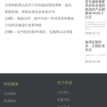
亚马逊新规要
记录的检查以及对工作实践的现场考察，提出
求所有含锂的
电池的产品都
审核发现。审核合格后会签发证书
要有UN38.3
认证
步骤5 – 根据合同，每半年或一年对体系和整改
亚马逊新规要求 从2020年1月1日
计划的实施进行监督审核
起，电池制造商和分销商必须按
照称为UN38.3联合国标准提供锂
电池测..
步骤6 – 证书签发满3年期后，实施再认证审核
2019-11-21
每周定期培
训，让团队更
专业
团队每周二培训，以专业服务客
户
2019-11-19
关于华讯
华讯服务
公司简介
认证服务
发展历程
检测服务