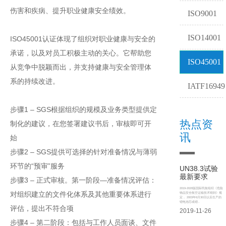
伤害和疾病、提升职业健康安全绩效。
ISO9001
ISO14001
ISO45001认证体现了组织对职业健康与安全的
承诺，以及对员工积极主动的关心。它帮助您
ISO45001
从竞争中脱颖而出，并支持健康与安全管理体
系的持续改进。
IATF16949
步骤1 – SGS根据组织的规模及业务类型提供定
热点资
制化的建议，在您签署建议书后，审核即可开
讯
始
步骤2 – SGS提供可选择的针对准备情况与薄弱
环节的“预审”服务
UN38.3试验
最新要求
步骤3 – 正式审核。第一阶段—准备情况评估：
2019-2020版国际民航组织《危险
对组织建立的文件化体系及其他重要体系进行
物品安全航空运输技术细则》规
定， 2003年6月30日以后生产的
锂电池芯或锂..
评估，提出不符合项
2019-11-26
步骤4 – 第二阶段：包括与工作人员面谈、文件