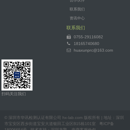
合作伙伴
联系我们
资讯中心
联系我们
0755-29116082
18165740680
huaxunprc@163.com
扫码关注我们
© 深圳市华讯检测认证有限公司 hx-lab.com 版权所有 | 地址：深圳
市宝安区西乡街道宝安大道银田工业区B15栋101室
粤ICP备
18006654号
技术支持：
深圳龙擎
电商客服外包