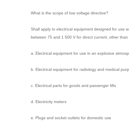
What is the scope of low voltage directive?
Shall apply to electrical equipment designed for use w
between 75 and 1 500 V for direct current, other than 
a. Electrical equipment for use in an explosive atmos
b. Electrical equipment for radiology and medical pur
c. Electrical parts for goods and passenger lifts
d. Electricity meters
e. Plugs and socket outlets for domestic use