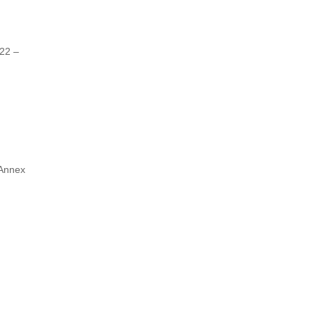
 22 –
 Annex