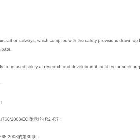
aircraft or railways, which complies with the safety provisions drawn up 
ipate.
als to be used solely at research and development facilities for such pu
？
1；
2008/EC 附录I的 R2~R7；
5.2008的第30条；