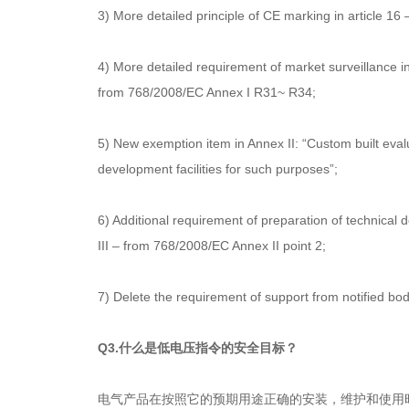
3) More detailed principle of CE marking in article 16
4) More detailed requirement of market surveillance in 
from 768/2008/EC Annex I R31~ R34;
5) New exemption item in Annex II: “Custom built evalu
development facilities for such purposes”;
6) Additional requirement of preparation of technical
III – from 768/2008/EC Annex II point 2;
7) Delete the requirement of support from notified body 
Q3.什么是低电压指令的安全目标？
电气产品在按照它的预期用途正确的安装，维护和使用