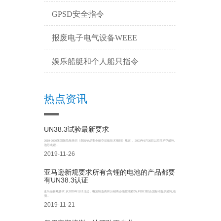
GPSD安全指令
报废电子电气设备WEEE
娱乐船艇和个人船只指令
热点资讯
UN38.3试验最新要求
2019-2020版国际民航组织《危险物品安全航空运输技术细则》规定， 2003年6月30日以后生产的锂电
池芯或锂..
2019-11-26
亚马逊新规要求所有含锂的电池的产品都要
有UN38.3认证
亚马逊新规要求 从2020年1月1日起，电池制造商和分销商必须按照称为UN38.3联合国标准提供锂电池
测..
2019-11-21