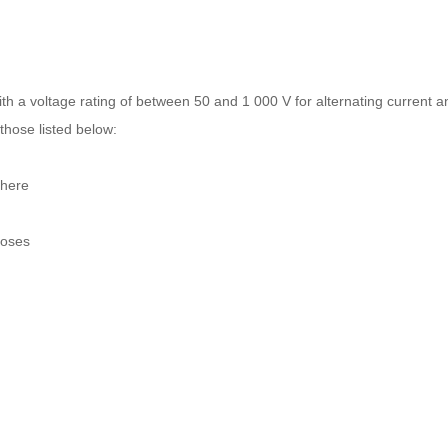
ith a voltage rating of between 50 and 1 000 V for alternating current a
those listed below:
phere
poses