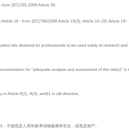
 – from (EC)765.2008 Article 30;
Article 18 - from (EC)765/2008 Article 15(3), Article 16~29; Article 19~
ation kits destined for professionals to be used solely at research and
 documentation for “adequate analysis and assessment of the risk(s)” in
in Article 8(2), 8(3), and11 in old directive.
时，不能危及人类和家养动物健康和安全，或危及财产。