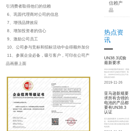
信赖产
引消费者取得他们的信赖
品
6、巩固代理商对公司的信息
7、增强品牌效应
8、增加投资者的信心
热点资
讯
9、激励公司员工
10、公司参与竞标和招标活动中会得额外加分
11、参展企业必备，吸引客户，可印在公司产
UN38.3试验
最新要求
品画册上面
2019-2020版国际民航组织《危险
物品安全航空运输技术细则》规
定， 2003年6月30日以后生产的
锂电池芯或锂..
2019-11-26
亚马逊新规要
求所有含锂的
电池的产品都
要有UN38.3
认证
亚马逊新规要求 从2020年1月1日
起，电池制造商和分销商必须按
照称为UN38.3联合国标准提供锂
电池测..