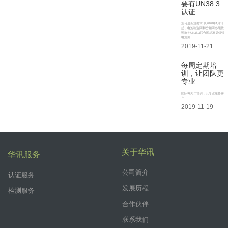
要有UN38.3
认证
亚马逊新规要求 从2020年1月1日
起，电池制造商和分销商必须按
照称为UN38.3联合国标准提供锂
电池测..
2019-11-21
每周定期培
训，让团队更
专业
团队每周二培训，以专业服务客
户
2019-11-19
关于华讯
华讯服务
公司简介
认证服务
发展历程
检测服务
合作伙伴
联系我们