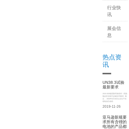
行业快
讯
展会信
息
热点资
讯
UN38.3试验
最新要求
2019-2020版国际民航组织《危险
物品安全航空运输技术细则》规
定， 2003年6月30日以后生产的
锂电池芯或锂..
2019-11-26
亚马逊新规要
求所有含锂的
电池的产品都