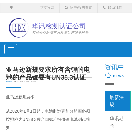
'
英文官网
证书/报告查询
联系我们
华讯检测认证公司
权威专业的第三方检测认证服务机构
Toggle
navigation
资讯中
亚马逊新规要求所有含锂的电
心
池的产品都要有UN38.3认证
NEWS
华讯检测
2019-11-21 浏览：3343次
亚马逊新规要求
最新法
规
从2020年1月1日起，电池制造商和分销商必须
华讯动
按照称为UN38.3联合国标准提供锂电池测试摘
态
要