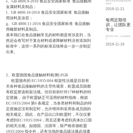
e、GB 4806.9-2016 食品安全国家标准 食品接触用
照称为UN38.3联合国标准提供锂
电池测..
金属材料及制品；
2019-11-21
f、GB 4806.10-2016 食品安全国家标准 食品接触
用涂料及涂层；
每周定期培
g、GB 4806.11-2016 食品安全国家标准 食品接触
训，让团队更
专业
用橡胶材料及制品。
基本我们在食品接触常见的材料都是有涉及到，当
团队每周二培训，以专业服务客
户
然还会有写对于复合材料或者降解材料没有添加到
2019-11-19
标准中，这些一系列的标准后续将会一步一步制定
出来。
2、欧盟德国食品接触材料检测LFGB
欧盟颁布的 EC/1935/004 框架性法规是目前有
关各种食品接触材料的主导性规章，欧盟成员国都
有权监督该框架法规。但目前前针对17种材料的特
定措施， 由于欧盟缺乏可适用的材料指南，根据
EC/1935/2004 第6 条规定，当各类材料和制品的特
定措施还没有制定时，允许维持和采用各成员国的
相关规定。因此，在产品出口到欧盟时，不仅仅要
考虑到EC/1935/2004，而且还要考虑到具体出口国
的相关法规。如德国、法国等，除严格依循欧盟
1935/2004 指令外，还有当地的食品级法规必须遵