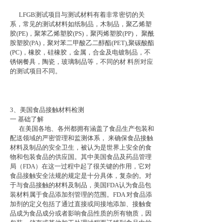
LFGB测试项目与测试材料有着非常密切的关
系，常见的测试材料如纸制品，木制品，聚乙烯塑
胶(PE)，聚苯乙烯塑胶(PS)，聚丙烯塑胶(PP)， 聚酰
胺塑胶(PA)，聚对苯二甲酸乙二醇酯(PET),聚碳酸酯
(PC)，橡胶，硅橡胶，金属，合金及电镀制品，不
锈钢餐具，陶瓷，玻璃制品等，不同的材 料所对应
的测试项目不同。
3、美国食品接触材料检测
一 基础了解
在美国各地、各州都拥有涵盖了食品生产包装和
配送领域的严密管理和监测体系， 来确保食品接触
材料及制品的安全卫生，被认为是世界上安全的食
物和包装食品的供应国。其中美国食品及药品管理
局（FDA）在这一过程中起了很关键的作用，它对
食品接触安全法规的规定是十分具体，复杂的。对
于与食品接触的材料及制品，美国FDA认为食品包
装材料属于食品添加剂管理的范围。FDA 对食品添
加剂的定义包括了通过直接或间接地添加、接触食
品成为食品成分或者影响食品性质的所有物质，因