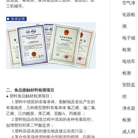
及器皿、餐厨具、家用食品加工器具、食品生产加
空气净
工机械等。
化器检
测
电子烟
检测
电动车
检测
安防监
二、食品接触材料检测项目
● 塑料食品触材检测项目：
控
1.塑料中残留的有毒单体、裂解物及老化产生的
有毒物质，几种典型塑料有毒单体 氯乙烯、偏二氯
净水器
乙烯、己内酰胺、苯乙烯、双酚A、丙烯腈 ；
2.塑料制品在制造过程中添加的各种有毒助剂，
检测
如增塑剂邻苯二甲酸盐类；
3.塑料容器表面的微生物及微尘杂质污染；
成人用
4.复合包装袋使用的黏合剂和溶剂残留，印刷油