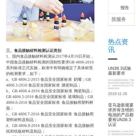
报告
按服务
热点资
讯
三、食品接触材料检测认证类别
1、国内食品接触材料检测从2017年4月19日开始，
中国食品接触材料检测的强制性要求GB 4806-2016
系列标准正式实施，标准中有明确规定了具体材质
UN38.3试验
最新要求
的检测要求，如下：
a、GB 4806.2-2015 食品安全国家标准 奶嘴；GB
2019-2020版国际民航组织《危险
物品安全航空运输技术细则》规
4806.3-2016 食品安全国家标准 搪瓷制品；
定， 2003年6月30日以后生产的
锂电池芯或锂..
b、GB 4806.4-2016 食品安全国家标准 陶瓷制品；
2019-11-26
GB 4806.5-2016 食品安全国家标准 玻璃制品；GB
4806.6-2016 食品安全国家标准 食品接触用塑料树
亚马逊新规要
脂；
求所有含锂的
c、GB 4806.7-2016 食品安全国家标准 食品接触用
电池的产品都
要有UN38.3
塑料材料及制品；
认证
d、GB 4806.8-2016 食品安全国家标准 食品接触用
纸和纸板材料及制品；
亚马逊新规要求 从2020年1月1日
起，电池制造商和分销商必须按