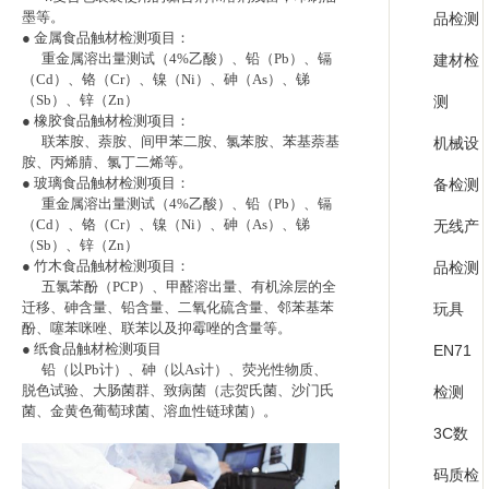
墨等。
品检测
● 金属食品触材检测项目：
重金属溶出量测试（4%乙酸）、铅（Pb）、镉
建材检
（Cd）、铬（Cr）、镍（Ni）、砷（As）、锑
（Sb）、锌（Zn）
测
● 橡胶食品触材检测项目：
联苯胺、萘胺、间甲苯二胺、氯苯胺、苯基萘基
机械设
胺、丙烯腈、氯丁二烯等。
● 玻璃食品触材检测项目：
备检测
重金属溶出量测试（4%乙酸）、铅（Pb）、镉
（Cd）、铬（Cr）、镍（Ni）、砷（As）、锑
无线产
（Sb）、锌（Zn）
● 竹木食品触材检测项目：
品检测
五氯苯酚（PCP）、甲醛溶出量、有机涂层的全
迁移、砷含量、铅含量、二氧化硫含量、邻苯基苯
玩具
酚、噻苯咪唑、联苯以及抑霉唑的含量等。
● 纸食品触材检测项目
EN71
铅（以Pb计）、砷（以As计）、荧光性物质、
脱色试验、大肠菌群、致病菌（志贺氏菌、沙门氏
检测
菌、金黄色葡萄球菌、溶血性链球菌）。
3C数
码质检