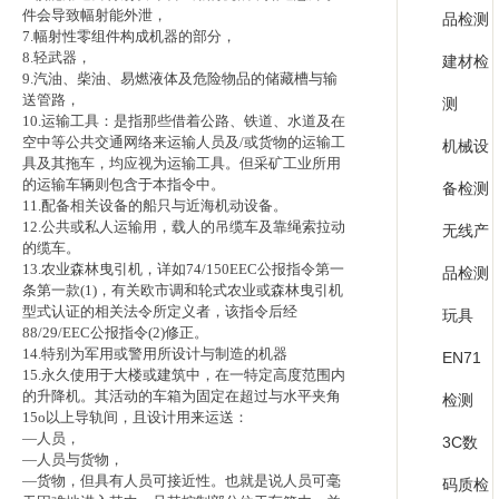
件会导致幅射能外泄，
品检测
7.幅射性零组件构成机器的部分，
8.轻武器，
建材检
9.汽油、柴油、易燃液体及危险物品的储藏槽与输
送管路，
测
10.运输工具：是指那些借着公路、铁道、水道及在
空中等公共交通网络来运输人员及/或货物的运输工
机械设
具及其拖车，均应视为运输工具。但采矿工业所用
的运输车辆则包含于本指令中。
备检测
11.配备相关设备的船只与近海机动设备。
12.公共或私人运输用，载人的吊缆车及靠绳索拉动
无线产
的缆车。
13.农业森林曳引机，详如74/150EEC公报指令第一
品检测
条第一款(1)，有关欧市调和轮式农业或森林曳引机
型式认证的相关法令所定义者，该指令后经
玩具
88/29/EEC公报指令(2)修正。
14.特别为军用或警用所设计与制造的机器
EN71
15.永久使用于大楼或建筑中，在一特定高度范围内
的升降机。其活动的车箱为固定在超过与水平夹角
检测
15o以上导轨间，且设计用来运送：
—人员，
3C数
—人员与货物，
—货物，但具有人员可接近性。也就是说人员可毫
码质检