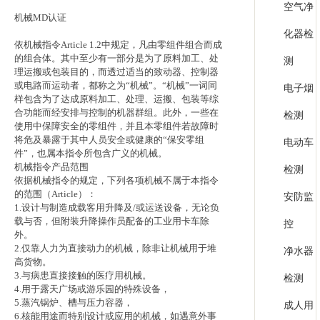
空气净
机械MD认证
化器检
依机械指令Article 1.2中规定，凡由零组件组合而成
的组合体。其中至少有一部分是为了原料加工、处
测
理运搬或包装目的，而透过适当的致动器、控制器
或电路而运动者，都称之为“机械”。“机械”一词同
电子烟
样包含为了达成原料加工、处理、运搬、包装等综
合功能而经安排与控制的机器群组。此外，一些在
检测
使用中保障安全的零组件，并且本零组件若故障时
将危及暴露于其中人员安全或健康的“保安零组
电动车
件”，也属本指令所包含广义的机械。
机械指令产品范围
检测
依据机械指令的规定，下列各项机械不属于本指令
的范围（Article）：
安防监
1.设计与制造成载客用升降及/或运送设备，无论负
载与否，但附装升降操作员配备的工业用卡车除
控
外。
2.仅靠人力为直接动力的机械，除非让机械用于堆
净水器
高货物。
3.与病患直接接触的医疗用机械。
检测
4.用于露天广场或游乐园的特殊设备，
5.蒸汽锅炉、槽与压力容器，
成人用
6.核能用途而特别设计或应用的机械，如遇意外事