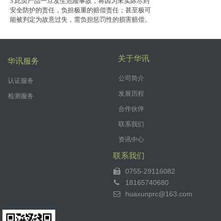
3.此类产品一旦发生危险事故，将因为未实际尽到
安全防护的责任，负担极重的赔偿责任；甚至极可
能被判定为故意过失，需负担惩罚性的损害赔偿。
关于华讯
华讯服务
公司简介
认证服务
发展历程
检测服务
合作伙伴
联系我们
资讯中心
联系我们
0755-29116082
18165740680
huaxunprc@163.com