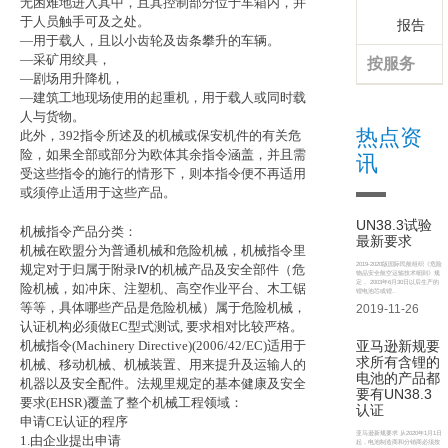
无困难地进入其中，且其控制部分位于车箱内，并
于人员触手可及之处。
报告
—用于载人，且以小齿轮及齿条攀升的车辆。
—采矿用绞具，
按服务
—剧场用升降机，
—建筑工地现场使用的起重机，用于载人或同时载
人与货物。
热点资
此外，392指令所述及的机械或保安机件的有关危
险，如果全部或部分为欧体其余指令涵盖，并且需
讯
受这些指令的施行的情形下，则本指令便不再适用
或须停止适用于这些产品。
UN38.3试验
机械指令产品分类：
最新要求
机械在欧盟分为普通机械和危险机械，机械指令里
2019-2020版国际民航组织《危险
规定对于归属于附录Ⅳ的机械产品及安全部件（危
物品安全航空运输技术细则》规
定， 2003年6月30日以后生产的
险机械，如冲床、注塑机、高空作业平台、木工锯
锂电池芯或锂..
等等，具体哪些产品是危险机械）属于危险机械，
2019-11-26
认证机构必须做EC型式测试, 要求相对比较严格。
机械指令(Machinery Directive)(2006/42/EC)适用于
亚马逊新规要
求所有含锂的
机械、移动机械、机械装置、用来提升及运输人的
电池的产品都
机器以及安全配件。法规里规定的基本健康及安全
要有UN38.3
要求(EHSR)覆盖了整个机械工程领域：
认证
申请CE认证的程序
亚马逊新规要求 从2020年1月1日
1.由企业提出申请
起，电池制造商和分销商必须按