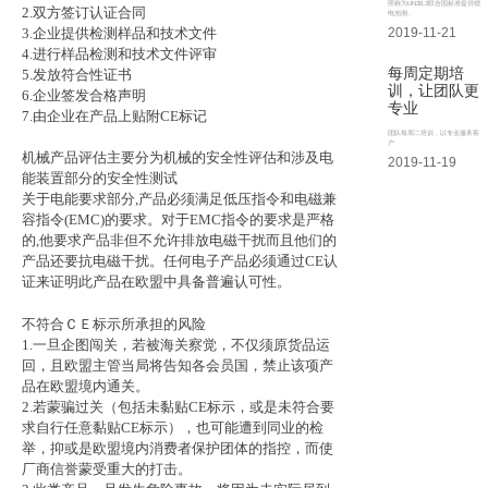
照称为UN38.3联合国标准提供锂
2.双方签订认证合同
电池测..
3.企业提供检测样品和技术文件
2019-11-21
4.进行样品检测和技术文件评审
每周定期培
5.发放符合性证书
训，让团队更
6.企业签发合格声明
专业
7.由企业在产品上贴附CE标记
团队每周二培训，以专业服务客
户
机械产品评估主要分为机械的安全性评估和涉及电
2019-11-19
能装置部分的安全性测试
关于电能要求部分,产品必须满足低压指令和电磁兼
容指令(EMC)的要求。对于EMC指令的要求是严格
的,他要求产品非但不允许排放电磁干扰而且他们的
产品还要抗电磁干扰。任何电子产品必须通过CE认
证来证明此产品在欧盟中具备普遍认可性。
不符合ＣＥ标示所承担的风险
1.一旦企图闯关，若被海关察觉，不仅须原货品运
回，且欧盟主管当局将告知各会员国，禁止该项产
品在欧盟境内通关。
2.若蒙骗过关（包括未黏贴CE标示，或是未符合要
求自行任意黏贴CE标示），也可能遭到同业的检
举，抑或是欧盟境内消费者保护团体的指控，而使
厂商信誉蒙受重大的打击。