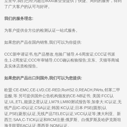
立至今,我们已经为超过8000家企业提供了快捷、周到的服务，得到
了广大客户的认可与好评。
我们的服务理念:
为客户提供全方位的检测认证一站式服务。
如果您的产品在国内销售,我们可以为你提供:
CCC新申请证书,包产品整改,包验厂辅导,4-6周发证;CCC证书派
生,1-2周发证;CCC年审辅导,CCC确认检验报告;京东、天猫等商城
及实体店质检报告。
如果您的产品出口到国外,我们可以为您提供:
欧盟:CE-EMC,CE-LVD,CE-RED,RoHS2.0,REACH,PAHs,邻苯二甲
盐酸,等.另可提供国外公告机构颁发的CE-NB证书; 美国:FCC认
证,UL,ETL,能源之星认证,LM79,LM80测试报告等;加拿大:IC认证,无
线产品IC-ID认证,CSA认证;韩国:KC认证;日本:PSE(圆形)认
证,PSE(菱形)认证,无线产品TELEC认证,VCCI认证等;澳大利亚、新
西兰:SAA,C-TICK认证和RCM注册;俄罗斯、白俄罗斯及哈萨克斯坦
海关联盟EAC认证;墨西哥:NOM认证。