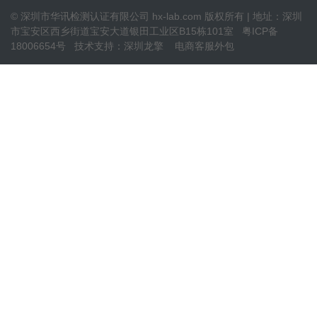
© 深圳市华讯检测认证有限公司 hx-lab.com 版权所有 | 地址：深圳
市宝安区西乡街道宝安大道银田工业区B15栋101室
粤ICP备
18006654号
技术支持：
深圳龙擎
电商客服外包