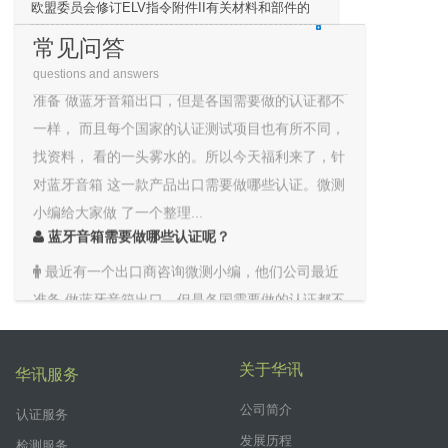
欧盟委员会修订ELV指令附件II有关材料和部件的
蓝牙音箱需要做哪些认证呢？
豁..
常见问答
最近有一个出口商咨询微测小编，他们公司最近
questions and answers
准备 做蓝牙音箱出口，但是各国需要做的认证都不
一样， 而且每个国家的认证测试项目也有所不同，
找资料， 看的一头雾水的。所以今天福利来了，针
对蓝牙音箱 这一款产品出口需要做哪些认证。微测
小编给大家做 了一个整理...
蓝牙音箱需要做哪些认证呢？
最近有一个出口商咨询微测小编，他们公司最近
准备 做蓝牙音箱出口，但是各国需要做的认证都不
一样， 而且每个国家的认证测试项目也有所不同，
找资料， 看的一头雾水的。所以今天福利来了，针
对蓝牙音箱 这一款产品出口需要做哪些认证。微测
关于华讯
华讯服务
小编给大家做 了一个整理...
公司简介
认证服务
蓝牙音箱需要做哪些认证呢？
发展历程
检测服务