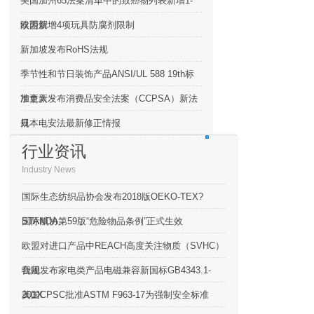
美国加州65法案清单中的致癌物列表新增1-
溴丙烷
欧盟新增4项玩具防腐剂限制
新加坡发布RoHS法规
季节性和节日装饰产品ANSI/UL 588 19th标
准更新
加拿大发布消费品安全法案（CCPSA）新法
规
日本电安法最新修正情报
行业资讯
Industry News
国际生态纺织品协会发布2018版OEKO-TEX?
STANDA..
国际航协第59版“危险物品条例”正式生效
欧盟对进口产品中REACH高度关注物质（SVHC）
合规..
我国发布家电类产品电磁兼容新国标GB4343.1-
201X
美国CPSC批准ASTM F963-17为强制安全标准