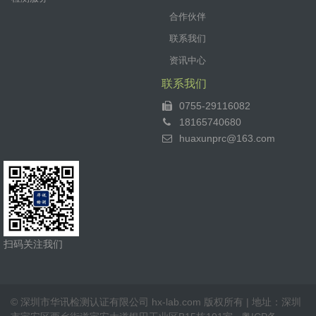
最近有一个出口商咨询微测小编，他们公司最近
合作伙伴
准备 做蓝牙音箱出口，但是各国需要做的认证都不
联系我们
一样， 而且每个国家的认证测试项目也有所不同，
资讯中心
找资料， 看的一头雾水的。所以今天福利来了，针
联系我们
对蓝牙音箱 这一款产品出口需要做哪些认证。微测
小编给大家做 了一个整理...
0755-29116082
18165740680
huaxunprc@163.com
扫码关注我们
© 深圳市华讯检测认证有限公司 hx-lab.com 版权所有 | 地址：深圳