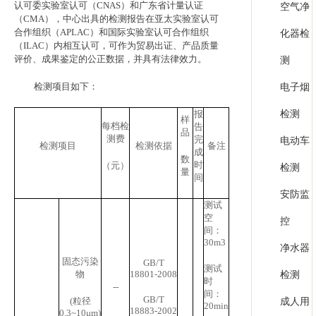
认可委实验室认可（
CNAS
）和广东省计量认证
空气净
（
CMA
），中心出具的检测报告在亚太实验室认可
合作组织（
APLAC
）和国际实验室认可合作组织
化器检
（
ILAC
）内相互认可，可作为贸易出证、产品质量
评价、成果鉴定的公正数据，并具有法律效力。
测
检测项目如下：
电子烟
检测
报
样
每档检
告
品
测费
完
电动车
检测项目
检测依据
备注
成
数
时
（元）
检测
量
间
安防监
测试
空
控
间：
30m
3
净水器
固态污染
GB/T
测试
物
18801-2008
检测
时
--
间：
GB/T
(
粒径
成人用
20min
18883-2002
0.3~10
μ
m)