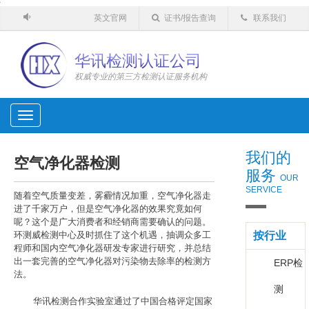
'
英文官网
证书/报告查询
联系我们
华讯检测认证公司
权威专业的第三方检测认证服务机构
Toggle
navigation
我们的
空气净化器检测
服务
OUR
SERVICE
随着空气质量变差，雾霾情况加重，空气净化器走
进了千家万户，但是空气净化器的效果究竟如何
呢？这个是广大消费者和经销商需要确认的问题。
环测威检测中心及时抓住了这个机遇，抽调众多工
按行业
程师和国内空气净化器研发专家进行研究，并总结
出一套完善的空气净化器对污染物去除率的检测方
ERP检
法。
测
华讯检测合作实验室通过了中国合格评定国家