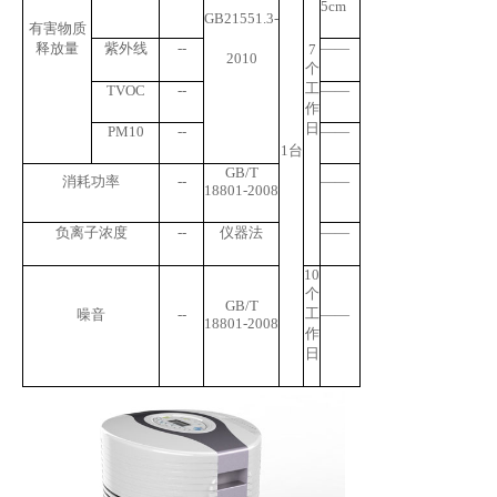
5cm
GB21551.3-
有害物质
释放量
紫外线
--
——
7
2010
个
工
TVOC
--
——
作
日
PM10
--
——
1
台
GB/T
消耗功率
--
——
18801-2008
负离子浓度
--
仪器法
——
10
个
GB/T
工
噪音
--
——
18801-2008
作
日