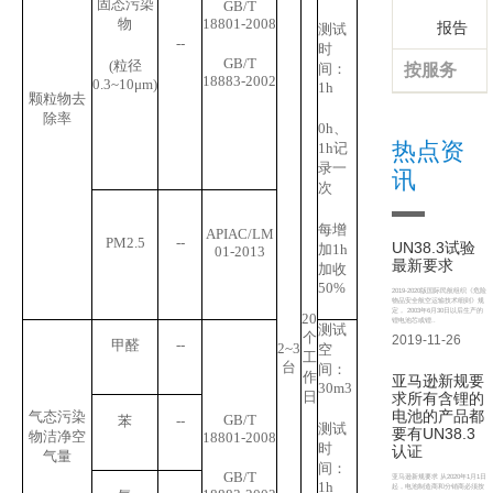
固态污染
GB/T
物
18801-2008
报告
测试
--
时
GB/T
(
粒径
间：
按服务
18883-2002
0.3~10
μ
m)
1h
颗粒物去
除率
0h
、
热点资
1h
记
录一
讯
次
每增
APIAC/LM
PM2.5
--
UN38.3试验
加
1h
01-2013
最新要求
加收
50%
2019-2020版国际民航组织《危险
物品安全航空运输技术细则》规
定， 2003年6月30日以后生产的
20
锂电池芯或锂..
测试
个
2019-11-26
甲醛
--
2~3
空
工
台
间：
作
亚马逊新规要
30m
3
日
求所有含锂的
电池的产品都
气态污染
GB/T
苯
--
测试
要有UN38.3
物洁净空
18801-2008
时
认证
气量
间：
GB/T
亚马逊新规要求 从2020年1月1日
1h
起，电池制造商和分销商必须按