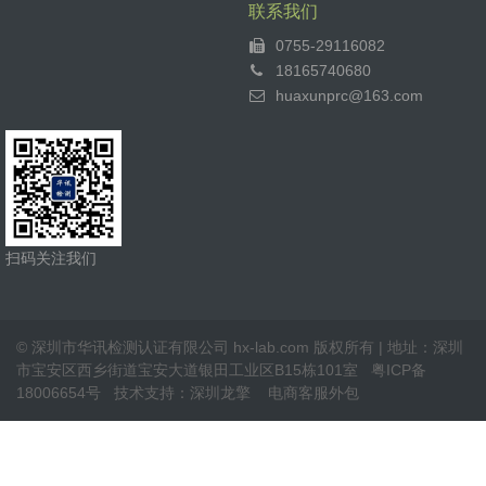
联系我们
0755-29116082
18165740680
huaxunprc@163.com
扫码关注我们
© 深圳市华讯检测认证有限公司 hx-lab.com 版权所有 | 地址：深圳
市宝安区西乡街道宝安大道银田工业区B15栋101室
粤ICP备
18006654号
技术支持：
深圳龙擎
电商客服外包