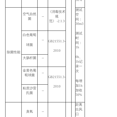
测试
《消毒技术
空气自然
空
--
规
菌
间：
范》
-2.1.3
30m
3
测试
白色葡萄
时
--
GB21551.3-
间：
球菌
1h
2010
除菌性能
0h
、
大肠杆菌
--
1h
记
录一
金黄色葡
次
--
萄球菌
GB21551.3-
每增
加
1h
2010
粘质沙雷
加收
--
氏菌
50%
距离
出风
臭氧
--
口