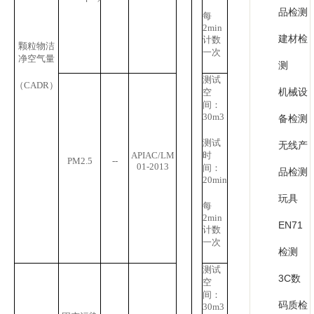
品检测
每
2min
建材检
计数
颗粒物洁
一次
净空气量
测
测试
（
CADR
）
机械设
空
间：
30m
3
备检测
测试
无线产
APIAC/LM
时
PM2.5
--
01-2013
间：
品检测
20min
玩具
每
2min
EN71
计数
一次
检测
测试
3C数
空
间：
码质检
30m
3