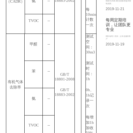
18883-2002
氨
--
（
CADR
）
照称为UN38.3联合国标准提供锂
电池测..
2019-11-21
每
10min
计数
每周定期培
TVOC
--
训，让团队更
一次
专业
测试
团队每周二培训，以专业服务客
户
空
甲醛
--
2019-11-19
间：
30m
3
测试
时
苯
--
间：
GB/T
1h
18801-2008
有机气体
去除率
GB/T
0h
、
18883-2002
1h
记
氨
--
录一
次
每增
加
1h
TVOC
--
加收
50%