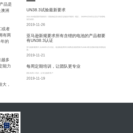
的产品是
UN38.3试验最新要求
是澳洲
2019-2020版国际民航组织《危险物品安全航空运输技术细则》规定， 2003年6月30日以后生产的锂电
池芯或锂..
2019-11-26
C或者
拥有两
亚马逊新规要求所有含锂的电池的产品都要
有UN38.3认证
每年的
亚马逊新规要求 从2020年1月1日起，电池制造商和分销商必须按照称为UN38.3联合国标准提供锂电池
测..
2019-11-21
来越多
定能力
每周定期培训，让团队更专业
团队每周二培训，以专业服务客户
2019-11-19
较大，