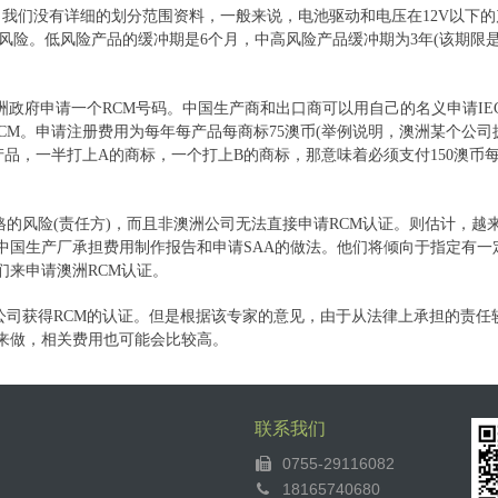
w Risk。我们没有详细的划分范围资料，一般来说，电池驱动和电压在12V以下
高风险。低风险产品的缓冲期是6个月，中高风险产品缓冲期为3年(该期限
洲政府申请一个RCM号码。中国生产商和出口商可以用自己的名义申请IE
RCM。申请注册费用为每年每产品每商标75澳币(举例说明，澳洲某个公司
产品，一半打上A的商标，一个打上B的商标，那意味着必须支付150澳币
格的风险(责任方)，而且非澳洲公司无法直接申请RCM认证。则估计，越
中国生产厂承担费用制作报告和申请SAA的做法。他们将倾向于指定有一
们来申请澳洲RCM认证。
公司获得RCM的认证。但是根据该专家的意见，由于从法律上承担的责任
来做，相关费用也可能会比较高。
联系我们
0755-29116082
18165740680