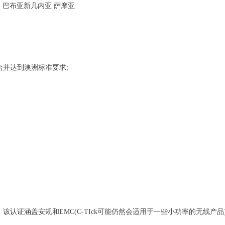
努 巴布亚新几内亚 萨摩亚
合并达到澳洲标准要求;
证，该认证涵盖安规和EMC(C-TIck可能仍然会适用于一些小功率的无线产品