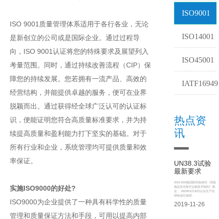
ISO9001
ISO 9001质量管理体系适用于各行各业，无论
ISO14001
是新创立的公司或是国际企业。通过过程导
向，ISO 9001认证将您的特殊要求及展望列入
ISO45001
考量范围。同时，通过持续改善流程（CIP）保
障您的持续发展。您若拥有一流产品、高效的
IATF16949
经营结构，并能提供卓越的服务，便可在业界
脱颖而出。通过获得经全球广泛认可的认证标
热点资
识，便能证明您符合高质量标准要求，并为持
讯
续提高质量和盈利能力打下坚实的基础。对于
所有行业和企业，系统管理均可提供质量和效
率保证。
UN38.3试验
最新要求
2019-2020版国际民航组织《危险
实施ISO9000的好处?
物品安全航空运输技术细则》规
定， 2003年6月30日以后生产的
锂电池芯或锂..
ISO9000为企业提供了一种具有科学性的质量
2019-11-26
管理和质量保证方法和手段，可用以提高内部