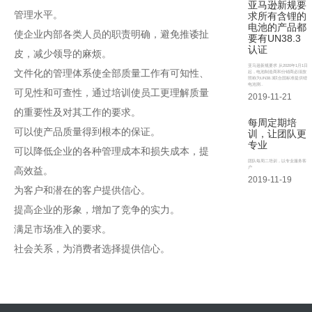
亚马逊新规要
管理水平。
求所有含锂的
电池的产品都
使企业内部各类人员的职责明确，避免推诿扯
要有UN38.3
认证
皮，减少领导的麻烦。
亚马逊新规要求 从2020年1月1日
文件化的管理体系使全部质量工作有可知性、
起，电池制造商和分销商必须按
照称为UN38.3联合国标准提供锂
电池测..
可见性和可查性，通过培训使员工更理解质量
2019-11-21
的重要性及对其工作的要求。
每周定期培
可以使产品质量得到根本的保证。
训，让团队更
专业
可以降低企业的各种管理成本和损失成本，提
团队每周二培训，以专业服务客
户
高效益。
2019-11-19
为客户和潜在的客户提供信心。
提高企业的形象，增加了竞争的实力。
满足市场准入的要求。
社会关系，为消费者选择提供信心。