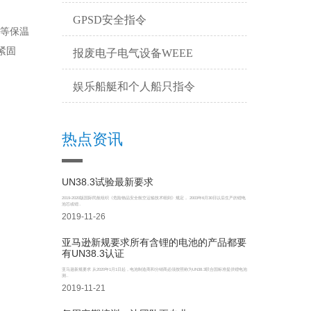
GPSD安全指令
棉等保温
紧固
报废电子电气设备WEEE
娱乐船艇和个人船只指令
热点资讯
UN38.3试验最新要求
2019-2020版国际民航组织《危险物品安全航空运输技术细则》规定， 2003年6月30日以后生产的锂电
池芯或锂..
2019-11-26
亚马逊新规要求所有含锂的电池的产品都要
有UN38.3认证
亚马逊新规要求 从2020年1月1日起，电池制造商和分销商必须按照称为UN38.3联合国标准提供锂电池
测..
2019-11-21