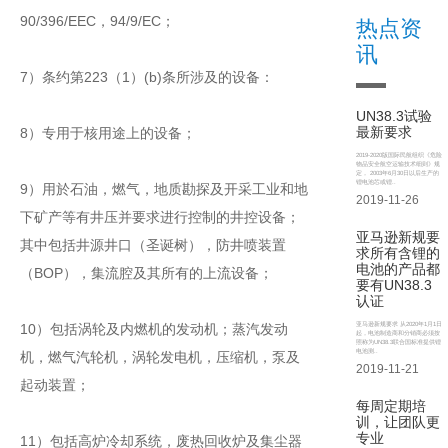
90/396/EEC，94/9/EC；
热点资
讯
7）条约第223（1）(b)条所涉及的设备：
UN38.3试验
最新要求
8）专用于核用途上的设备；
2019-2020版国际民航组织《危险
物品安全航空运输技术细则》规
定， 2003年6月30日以后生产的
锂电池芯或锂..
9）用於石油，燃气，地质勘探及开采工业和地
2019-11-26
下矿产等有井压并要求进行控制的井控设备；
亚马逊新规要
其中包括井源井口（圣诞树），防井喷装置
求所有含锂的
电池的产品都
（BOP），集流腔及其所有的上流设备；
要有UN38.3
认证
亚马逊新规要求 从2020年1月1日
10）包括涡轮及内燃机的发动机；蒸汽发动
起，电池制造商和分销商必须按
照称为UN38.3联合国标准提供锂
电池测..
机，燃气汽轮机，涡轮发电机，压缩机，泵及
2019-11-21
起动装置；
每周定期培
训，让团队更
专业
11）包括高炉冷却系统，废热回收炉及集尘器