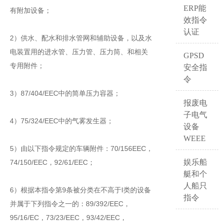
ERP能
有附加设备；
效指令
认证
2）供水、配水和排水管网和辅助设备，以及水
电装置用的进水管、压力管、压力筒、和相关
GPSD
专用附件；
安全指
令
3）87/404/EEC中的简单压力容器；
报废电
子电气
4）75/324/EEC中的气雾发生器；
设备
WEEE
5）由以下指令规定的车辆附件：70/156EEC，
娱乐船
74/150/EEC，92/61/EEC；
艇和个
人船只
6）根据本指令第9条被分类在不高于I类的设备
指令
并属于下列指令之一的：89/392/EEC，
95/16/EC，73/23/EEC，93/42/EEC，