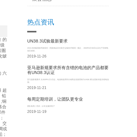
热点资讯
 的
UN38.3试验最新要求
 级
2019-2020版国际民航组织《危险物品安全航空运输技术细则》规定， 2003年6月30日以后生产的锂电
音圏
池芯或锂..
化铍
2019-11-26
亚马逊新规要求所有含锂的电池的产品都要
有UN38.3认证
 六
亚马逊新规要求 从2020年1月1日起，电池制造商和分销商必须按照称为UN38.3联合国标准提供锂电池
测..
2019-11-21
 超
，铅
每周定期培训，让团队更专业
 ;铜
基合
团队每周二培训，以专业服务客户
2019-11-19
部件
）；
、交
调或
铅；