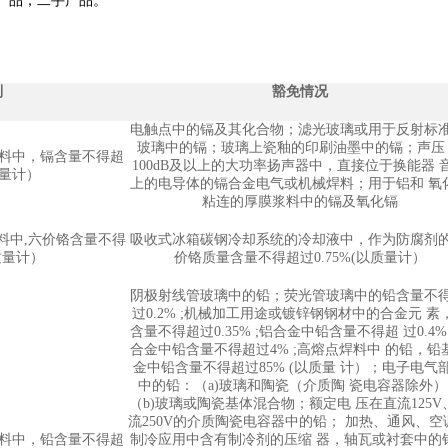
产品，二手产品。
制
豁免情况
电触点中的镉及其化合物；滤光玻璃或用于反射标准
玻璃中的镉；玻璃上瓷釉的印刷油墨中的镉；声压
 料中，镉含量不得超
100dB及以上的大功率扬声器中，直接位于换能器 
以质量计）
上的电导体的镉合金电气或机械焊料；用于铝和 氧
粘连的厚膜浆料中的镉及氧化镉
料中,六价铬含量不得
吸收式冰箱碳钢冷却系统的冷却液中，作为防腐剂的
以质量计）
价铬质量含量不得超过0.75%(以质量计）
阴极射线管玻璃中的铅；荧光管玻璃中的铅含量不得
过0.2% ;机械加工用途或镀锌钢钢材中的合金元 素
含量不得超过0.35% ;铝合金中铅含量不得超 过0.4%
合金中铅含量不得超过4% ;高熔点焊料中 的铅，铅
金中铅含量不得超过85% (以质量 计）；电子电气
中的铅：（a)玻璃和陶瓷（介质陶 瓷电容器除外
（b)玻璃或陶瓷基体混合物；额定电 压在直流125V
流250V的介质陶瓷电容器中的铅； 加热、通风、空
 料中，铅含量不得超
制冷应用中含有制冷剂的压缩 器，轴瓦或衬套中的