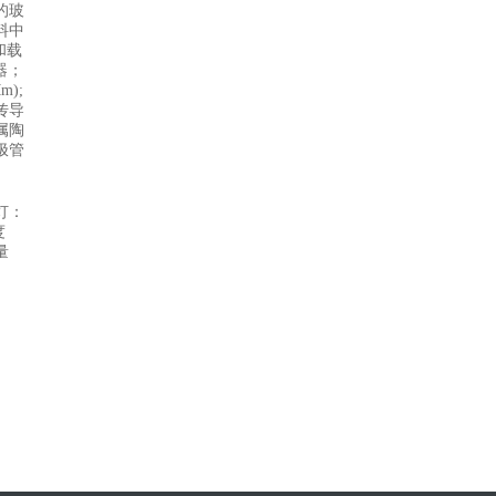
的玻
料中
和载
器；
);
传导
属陶
极管
灯：
度
含量