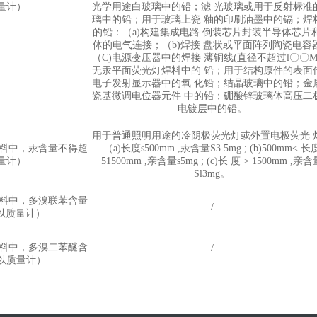
质量计）
光学用途白玻璃中的铅；滤 光玻璃或用于反射标准
璃中的铅；用于玻璃上瓷 釉的印刷油墨中的镉；焊
的铅：（a)构建集成电路 倒装芯片封装半导体芯片
体的电气连接；（b)焊接 盘状或平面阵列陶瓷电容
（C)电源变压器中的焊接 薄铜线(直径不超过l〇〇Mm
无汞平面荧光灯焊料中的 铅；用于结构原件的表面
电子发射显示器中的氧 化铅；结晶玻璃中的铅；金
瓷基微调电位器元件 中的铅；硼酸锌玻璃体高压二
电镀层中的铅。
用于普通照明用途的冷阴极荧光灯或外置电极荧光 
 料中，汞含量不得超
（a)长度s500mm ,汞含量S3.5mg ; (b)500mm< 长
质量计）
51500mm ,亲含量s5mg ; (c)长 度 > 1500mm ,亲
Sl3mg。
 料中，多溴联苯含量
/
。(以质量计）
 料中，多溴二苯醚含
/
(以质量计）